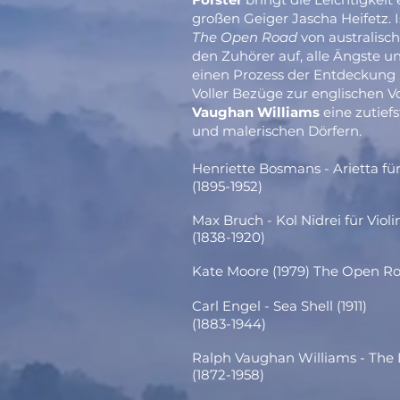
großen Geiger Jascha Heifetz.
The Open Road
von australisc
den Zuhörer auf, alle Ängste u
einen Prozess der Entdeckung „
Voller Bezüge zur englischen V
Vaughan Williams
eine zutief
und malerischen Dörfern.
Henriette Bosmans -
Arietta fü
(1895-1952)
Max Bruch - Kol Nidrei für Vio
(1838-1920)
Kate Moore (1979) The Open Ro
Carl Engel - Sea Shell (1911)
(1883-1944)
Ralph Vaughan Williams - The 
(1872-1958)