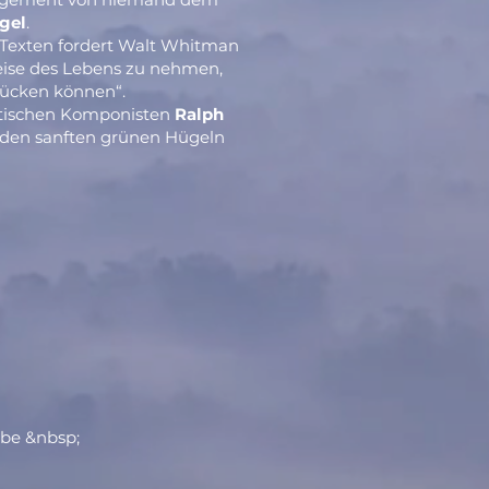
gel
.
 Texten fordert Walt Whitman
Reise des Lebens zu nehmen,
rücken können“.
tischen Komponisten
Ralph
r den sanften grünen Hügeln
bbe &nbsp;