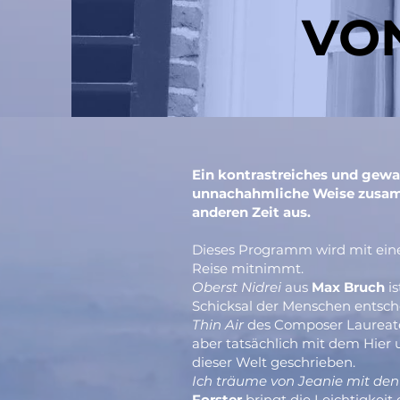
VO
Ein kontrastreiches und gew
unnachahmliche Weise zusam
anderen Zeit aus.
Dieses Programm wird mit eine
Reise mitnimmt.
Oberst Nidrei
aus
Max Bruch
i
Schicksal der Menschen entsch
Thin Air
des Composer Laurea
aber tatsächlich mit dem Hier
dieser Welt geschrieben.
Ich träume von Jeanie mit den 
Forster
bringt die Leichtigke