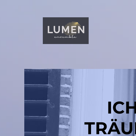
IC
TRÄU