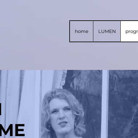
home
LUMEN
prog
H
ME