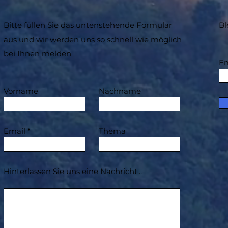
Bitte füllen Sie das untenstehende Formular
Bl
aus und wir werden uns so schnell wie möglich
bei Ihnen melden
Em
Vorname
Nachname
Email
Thema
Hinterlassen Sie uns eine Nachricht...