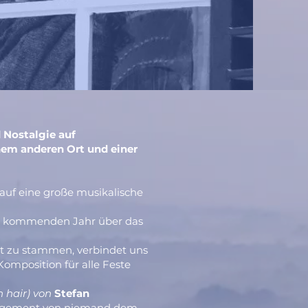
 Nostalgie auf
em anderen Ort und einer
 auf eine große musikalische
 im kommenden Jahr über das
t zu stammen, verbindet uns
omposition für alle Feste
 hair) von
Stefan
rrangement von niemand dem