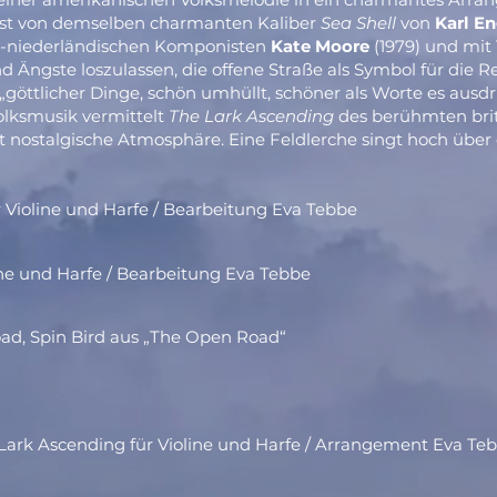
 Ist von demselben charmanten Kaliber
Sea Shell
von
Karl En
h-niederländischen Komponisten
Kate Moore
(1979) und mit
nd Ängste loszulassen, die offene Straße als Symbol für die 
göttlicher Dinge, schön umhüllt, schöner als Worte es ausd
olksmusik vermittelt
The Lark Ascending
des berühmten bri
st nostalgische Atmosphäre. Eine Feldlerche singt hoch übe
r Violine und Harfe / Bearbeitung Eva Tebbe
line und Harfe / Bearbeitung Eva Tebbe
ad, Spin Bird aus „The Open Road“
Lark Ascending für Violine und Harfe / Arrangement Eva Te