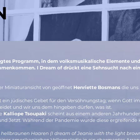
N
agtes Programm, in dem volksmusikalische Elemente und
menkommen. I Dream of drückt eine Sehnsucht nach ein
r Miniaturansicht von geöffnet
Henriette Bosmans
die uns
st ein jüdisches Gebet für den Versöhnungstag; wenn Gott
eidet und wir uns dem hingeben dürfen, was ist.
te
Kalliope Tsoupaki
scheint aus einem anderen Jahrhunder
 und Jetzt. Während der Pandemie wurde diese ergreifende K
hellbraunen Haaren (I dream of Jeanie with the light brown
it einer amerikanischen Volksmelodie in ein charmantes A