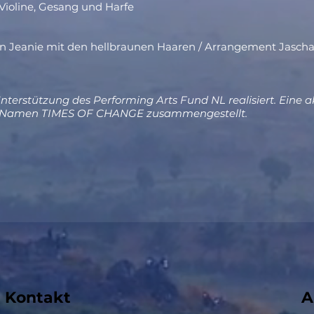
r Violine, Gesang und Harfe
on Jeanie mit den hellbraunen Haaren / Arrangement Jascha
rstützung des Performing Arts Fund NL realisiert. Eine akt
 Namen TIMES OF CHANGE zusammengestellt.
Kontakt
A