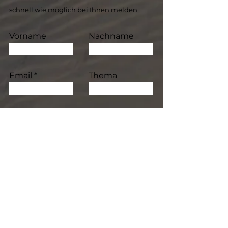
schnell wie möglich bei Ihnen melden
Vorname
Nachname
Email
Thema
Hinterlassen Sie uns eine
Nachricht...
Einreichen