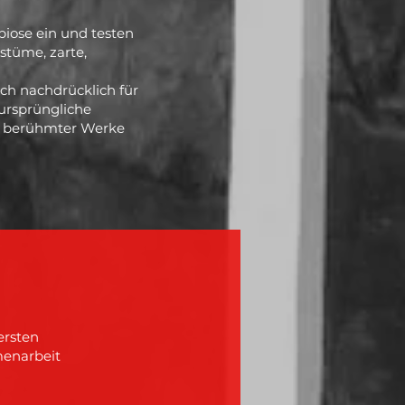
biose ein und testen
stüme, zarte,
ch nachdrücklich für
 ursprüngliche
r berühmter Werke
ersten
menarbeit