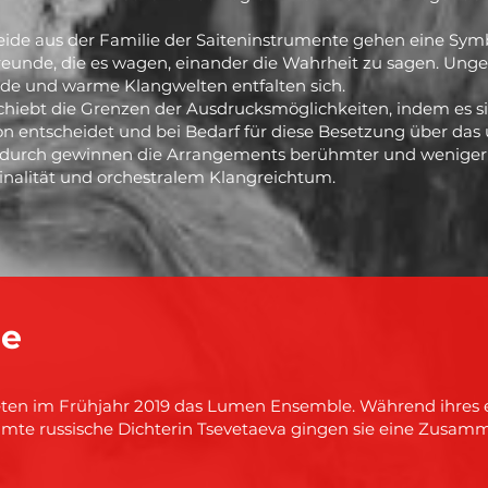
beide aus der Familie der Saiteninstrumente gehen eine Sym
Freunde, die es wagen, einander die Wahrheit zu sagen. Unge
ernde und warme Klangwelten entfalten sich.
iebt die Grenzen der Ausdrucksmöglichkeiten, indem es si
on entscheidet und bei Bedarf für diese Besetzung über das
 Dadurch gewinnen die Arrangements berühmter und wenige
nalität und orchestralem Klangreichtum.
le
ten im Frühjahr 2019 das Lumen Ensemble. Während ihres 
te russische Dichterin Tsevetaeva gingen sie eine Zusam