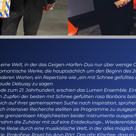
 eine Welt, in der das Geigen-Harfen-Duo nur über wenige 
romantische Werke, die hauptsächlich um den Beginn des 2
nderen Worten, ein Repertoire wie „ein mit Schnee gefülltes
aude Debussy zu sagen.
e zum 21. Jahrhundert, erschien das Lumen Ensemble. Ein
em Zupfen der besten mit Schnee gefüllten rosa Bonbons b
n sich auf ihrer gemeinsamen Suche nach Inspiration, sprühe
h intensiver Recherche stellten sie Programme zu ausge
e grenzenlosen Möglichkeiten beider Instrumente ausgesc
ahm die Zuhörer mit auf eine Entdeckungs-, Wiederentde
ne Reise durch eine musikalische Welt, in der alles möglich 
e, Prokofjew, Ravel bis Arvo Pärt. Das alte Klischee, dass es