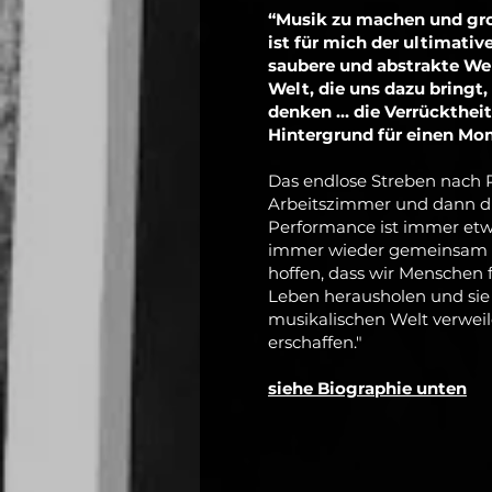
“Musik zu machen und gro
ist für mich der ultimativ
saubere und abstrakte Wel
Welt, die uns dazu bringt,
denken … die Verrücktheit
Hintergrund für einen Mo
Das endlose Streben nach 
Arbeitszimmer und dann di
Performance ist immer etw
immer wieder gemeinsam m
hoffen, dass wir Menschen 
Leben herausholen und sie
musikalischen Welt verweile
erschaffen."
siehe Biographie unten