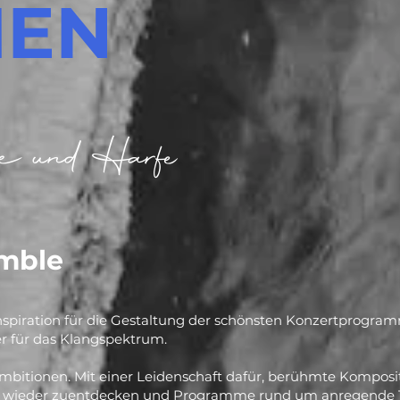
MEN
e und Harfe
mble
 Inspiration für die Gestaltung der schönsten Konzertprogra
r für das Klangspektrum.
Ambitionen. Mit einer Leidenschaft dafür, berühmte Komposi
tze wieder zuentdecken und Programme rund um anregende