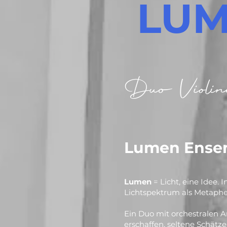
LU
Duo Violin
Lumen Ense
Lumen
= Licht, eine Idee.
Lichtspektrum als Metaphe
Ein Duo mit orchestralen 
erschaffen, seltene Schä