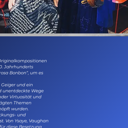
Originalkompositionen
0. Jahrhunderts
 rosa Bonbon“, um es
 Geiger und ein
ald unentdeckte Wege
nder Virtuosität und
prägten Themen
höpft wurden.
ckungs- und
ist. Von Ysaye, Vaughan
 für diese Besetzung