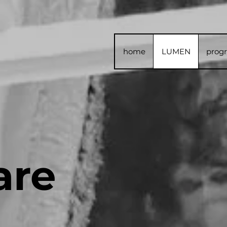
home
LUMEN
prog
are