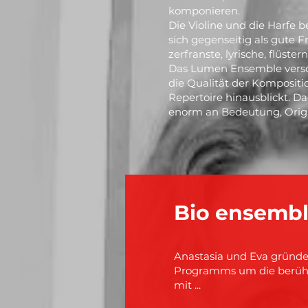
komponieren.
Die Violine und die Harfe 
sich gegenseitig als gute 
zerfranste, lyrische, flüst
Das Lumen Ensemble versch
die Qualität der Kompositi
Repertoire hinausblickt.
enorm an Bedeutung, Origi
Bio ensemb
Anastasia und Eva gründe
Programms um die berühm
mit ...