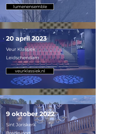
lumenensemble
20 april 2023
Veur Klassiek
Leidschendam
veurklassiek.nl
17 februari 2023
9 oktober 2022
Festival Accordeon Folie
Sint Joriskerk
Lommel, Belgie
Bredevoort