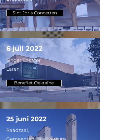
ccdeadelberg.be
Sint Joris Concerten
6 juli 2022
Singer Theater
Laren
Benefiet Oekraïne
25 juni 2022
Raadzaal,
Gemeentehuis
Hilversum