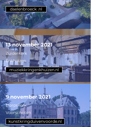
daelenbroeck .nl
13 november 2021
Zuiderkerk
Enkhuizen
muziekkringenkhuizen.nl
9 november 2021
Dorpskerk
Voorschoten
kunstkringduivenvoorde.nl