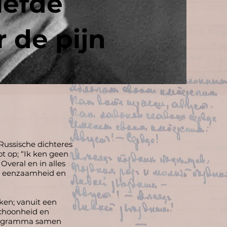
liefde
 de pijn
Russische dichteres
t op; “Ik ken geen
Overal en in alles
id, eenzaamheid en
ken; vanuit een
schoonheid en
 programma samen