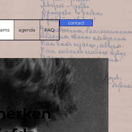
contact
rams
agenda
FAQ
 herken