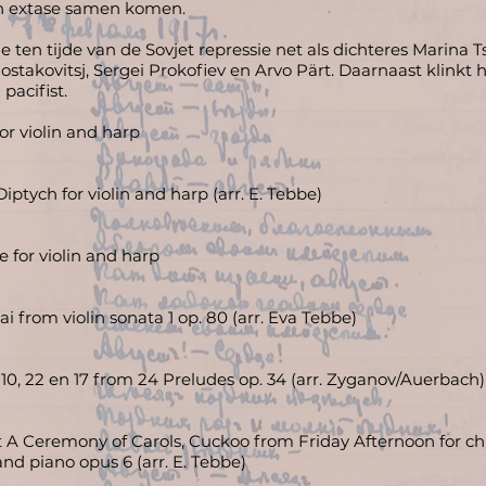
en extase samen komen.
ten tijde van de Sovjet repressie net als dichteres Marina 
hostakovitsj, Sergei Prokofiev en Arvo Pärt. Daarnaast klinkt
pacifist.
or violin and harp
iptych for violin and harp (arr. E. Tebbe)
e for violin and harp
i from violin sonata 1 op. 80 (arr. Eva Tebbe)
 10, 22 en 17 from 24 Preludes op. 34 (arr. Zyganov/Auerbach)
it A Ceremony of Carols, Cuckoo from Friday Afternoon for ch
and piano opus 6 (arr. E. Tebbe)