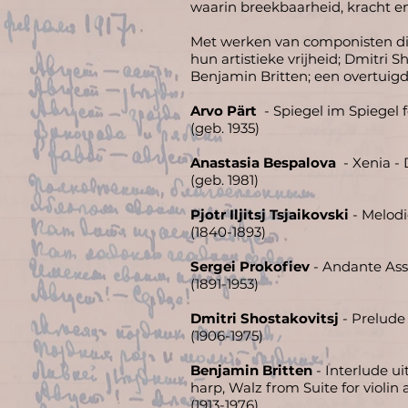
waarin breekbaarheid, kracht 
Met werken van componisten die 
hun artistieke vrijheid; Dmitri S
Benjamin Britten; een overtuigd 
Arvo Pärt
- Spiegel im Spiegel f
(geb. 1935)
Anastasia Bespalova
- Xenia - D
(geb. 1981)
Pjotr Iljitsj Tsjaikovski
- Melodi
(1840-1893)
Sergei Prokofiev
- Andante Assa
(1891-1953)
Dmitri Shostakovitsj
- Prelude
(1906-1975)
Benjamin Britten
- Interlude u
harp, Walz from Suite for violin 
(1913-1976)