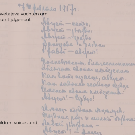
Tsvetajeva vochten om
 hun tijdgenoot
ildren voices and