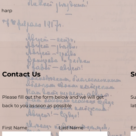
d harp
Contact Us
S
Please fill out the form below and we will get
Su
back to you as soon as possible
la
First Name
Last Name
Em