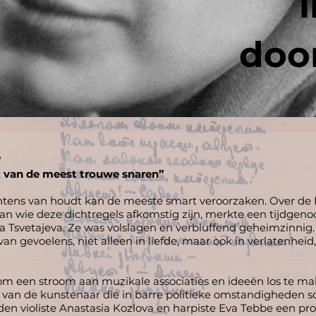
door
”
uk van de meest trouwe snaren”
 intens van houdt kan de meeste smart veroorzaken. Over de 
an wie deze dichtregels afkomstig zijn, merkte een tijdgenoo
na Tsvetajeva. Ze was volslagen en verbluffend geheimzinnig. 
 van gevoelens, niet alleen in liefde, maar ook in verlatenhe
om een stroom aan muzikale associaties en ideeën los te ma
 van de kunstenaar die in barre politieke omstandigheden 
elden violiste Anastasia Kozlova en harpiste Eva Tebbe een