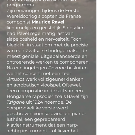
programma.
Zijn ervaringen tijdens de Eerste
Wereldoorlog sloopten de Franse
componist
Maurice Ravel
lichamelijk en geestelijk. Sindsdien
had Ravel regelmatig last van
slapeloosheid en nervositeit. Toch
bleek hij in staat om met de precisie
van een Zwitserse horlogemaker de
meest geniale, uitgebalanceerde en
ontroerende werken te componeren.
Na een ingetogen
Pavane
besluiten
we het concert met een zeer
virtuoos werk vol zigeunerklanken
en acrobatisch vioolspel. Oftewel,
“een compositie in de stijl van een
Hongaarse rapsodie” zoals Ravel zijn
Tzigane
uit 1924 noemde. De
oorspronkelijke versie werd
geschreven voor soloviool en piano-
luthéal, een geprepareerd
klavierinstrument dat een harp-
achtig instrument – of liever het