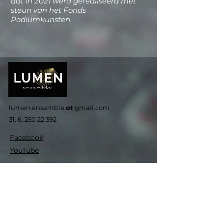
dat in 2021 werd gerealiseerd met
steun van het Fonds
Podiumkunsten.
lumen.ensemble
at
gmail.com
31. 6. 250 22 392
Facebook
YouTube
Contact Us