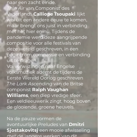
naar een zacht einde.
Thin Air
van Componist des
Vaderlands
Calliope Tsoupak
i
lijkt
wel uit een andere eeuw te komen,
maar brengt ons juist in verbinding
met het hier en nu. Tijdens de
pandemie werd deze aangrijpende
compositie voor alle festivals van
deze wereld geschreven, in een
poging om compassie en verbinding
uit te dragen.
Vol verwijzingen naar Engelse
volksmuziek ademt de tijdens de
Eerste Wereld Oorlog geschreven
The Lark Ascending
van de Britse
componist
Ralph Vaughan
Williams
, een diep vredige sfeer.
Een veldleeuwerik zingt, hoog boven
de glooiende, groene heuvels.
Na de pauze vormen de
avontuurlijke
Preludes
van
Dmitri
Sjostakovitsj
een mooie afwisseling
met de langere werken van dit