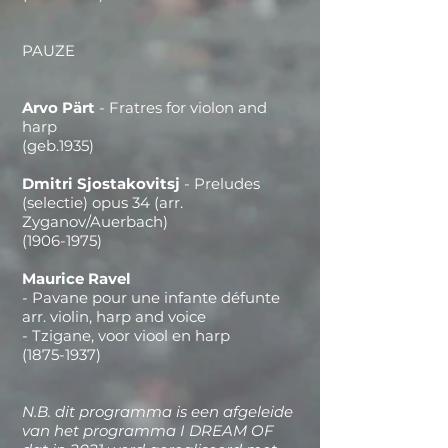
PAUZE
Arvo Pärt
- Fratres for violon and
harp
(geb.1935)
Dmitri Sjostakovitsj
- Preludes
(selectie) opus 34 (arr.
Zyganov/Auerbach)
(1906-1975)
Maurice Ravel
- Pavane pour une infante défunte
arr. violin, harp and voice
- Tzigane, voor viool en harp
(1875-1937)
N.B. dit programma is een afgeleide
van het programma I DREAM OF