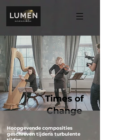
Times of
Change
Hoopgevende composities
geschreven tijdens turbulente
tijden.