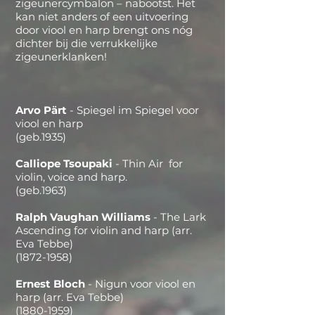
zigeunercymbalon – nabootst. Het
kan niet anders of een uitvoering
door viool en harp brengt ons nóg
dichter bij die verrukkelijke
zigeunerklanken!
Arvo Pärt
- Spiegel im Spiegel voor
viool en harp
(geb.1935)
Calliope Tsoupaki
- Thin Air for
violin, voice and harp.
(geb.1963)
Ralph Vaughan Williams
- The Lark
Ascending for violin and harp (arr.
Eva Tebbe)
(1872-1958)
Ernest Bloch
- Nigun voor viool en
harp (arr. Eva Tebbe)
(1880-1959)