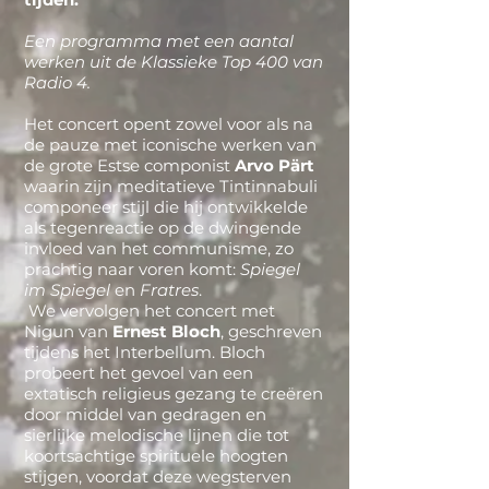
Een programma met een aantal
werken uit de Klassieke Top 400 van
Radio 4.
Het concert opent zowel voor als na
de pauze met iconische werken van
de grote Estse componist
Arvo Pärt
waarin zijn meditatieve Tintinnabuli
componeer stijl die hij ontwikkelde
als tegenreactie op de dwingende
invloed van het communisme, zo
prachtig naar voren komt:
Spiegel
im Spiegel
en
Fratres
.
We vervolgen het concert met
Nigun van
Ernest Bloch
, geschreven
tijdens het Interbellum. Bloch
probeert het gevoel van een
extatisch religieus gezang te creëren
door middel van gedragen en
sierlijke melodische lijnen die tot
koortsachtige spirituele hoogten
stijgen, voordat deze wegsterven