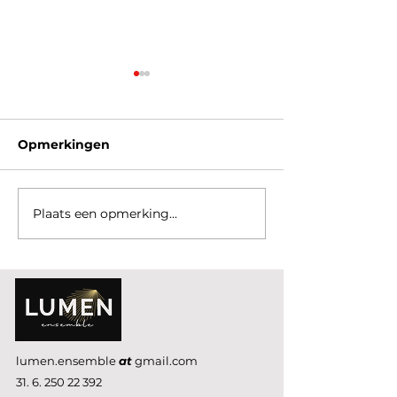
Opmerkingen
Plaats een opmerking...
Timeless beauty of
Birds in Warp
flowers and music
(in English)
lumen.ensemble
at
gmail.com
31. 6. 250 22 392